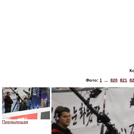
К
Фото:
1
...
820
821
8
Предыдущая