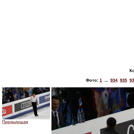
К
Фото:
1
...
934
935
9
Предыдущая