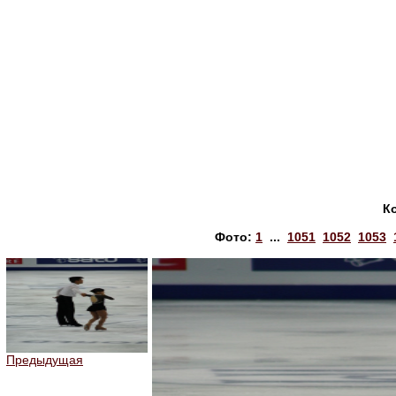
К
Фото:
1
...
1051
1052
1053
Предыдущая