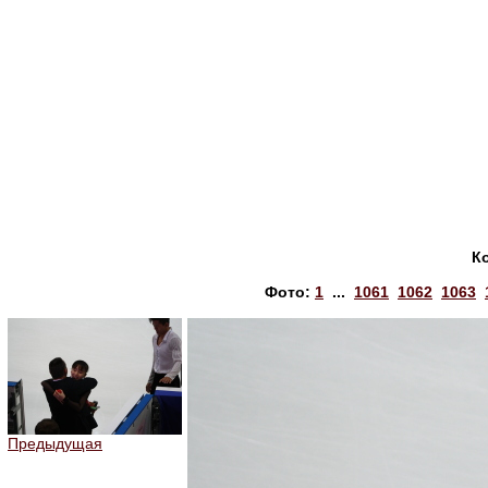
К
Фото:
1
...
1061
1062
1063
Предыдущая