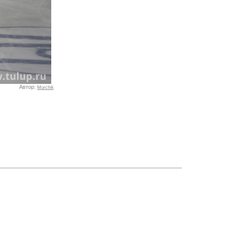
Автор:
Murchik