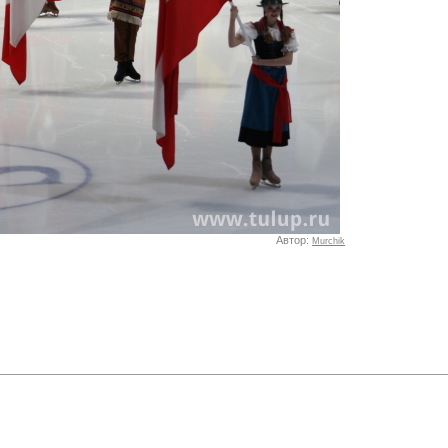
Автор:
Murchik