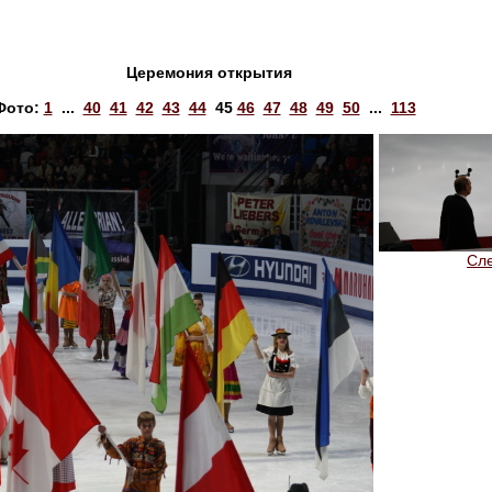
Церемония открытия
Фото:
1
...
40
41
42
43
44
45
46
47
48
49
50
...
113
Сл