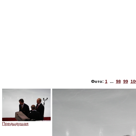
Фото:
1
...
98
99
10
Предыдущая