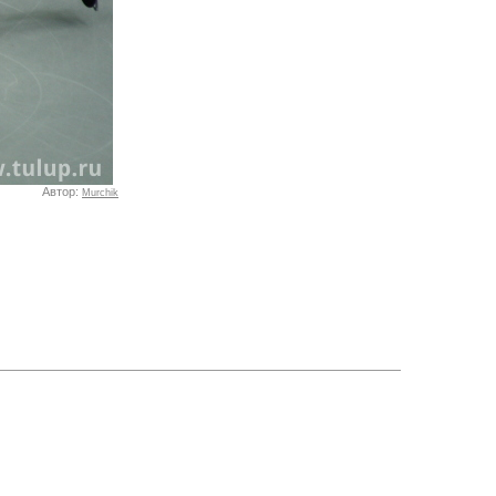
Автор:
Murchik