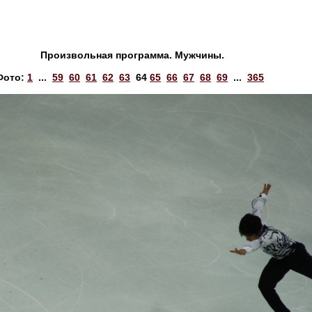
Произвольная программа. Мужчины.
Фото:
1
...
59
60
61
62
63
64
65
66
67
68
69
...
365