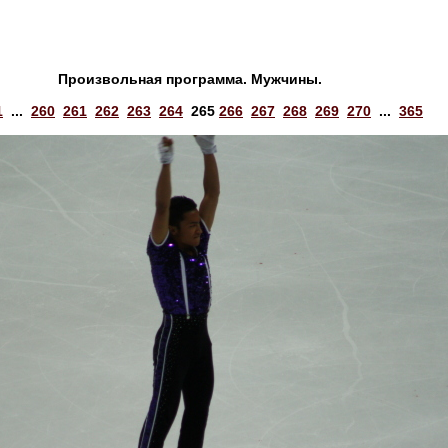
Произвольная программа. Мужчины.
1
...
260
261
262
263
264
265
266
267
268
269
270
...
365