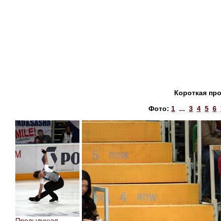
Короткая пр
Фото:
1
...
3
4
5
6
Предыдущая