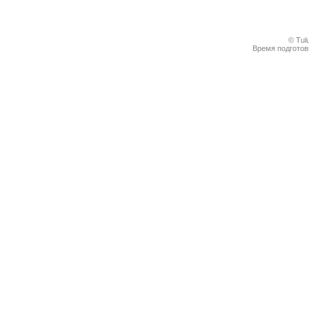
© Tul
Время подготовк