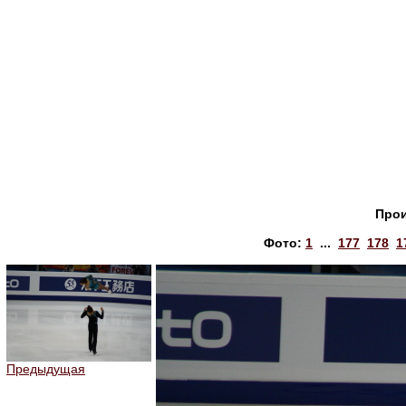
Прои
Фото:
1
...
177
178
1
Предыдущая