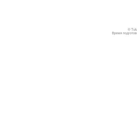
© Tul
Время подготовк