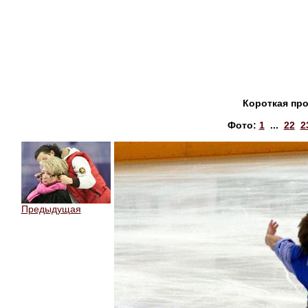
Короткая пр
Фото:
1
...
22
2
Предыдущая