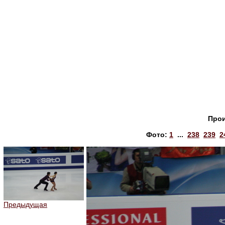
Прои
Фото:
1
...
238
239
2
Предыдущая