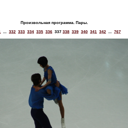
Произвольная программа. Пары.
1
...
332
333
334
335
336
337
338
339
340
341
342
...
767