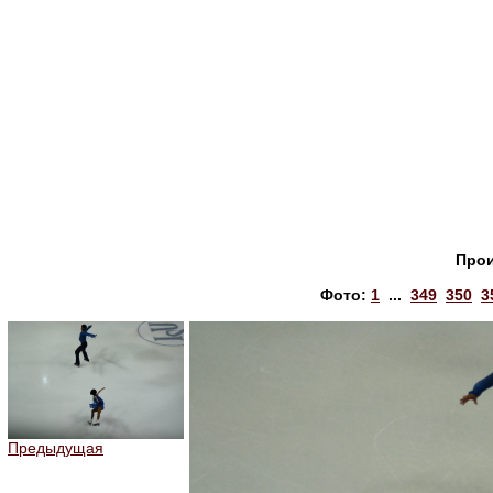
Прои
Фото:
1
...
349
350
3
Предыдущая