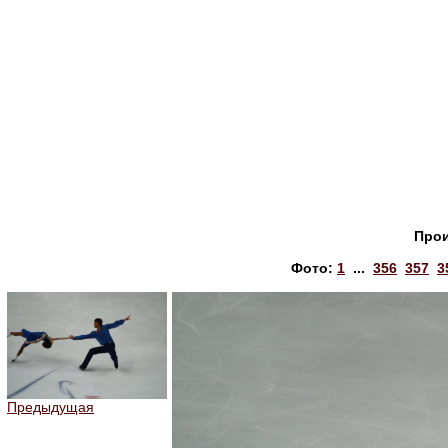
Прои
Фото:
1
...
356
357
3
Предыдущая