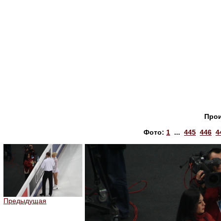
Прои
Фото:
1
...
445
446
4
Предыдущая