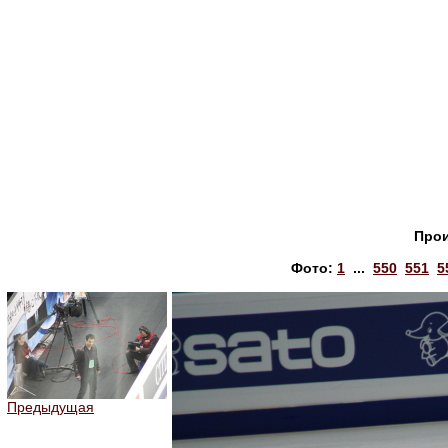
Прои
Фото:
1
...
550
551
5
Предыдущая