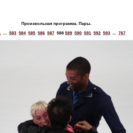
Произвольная программа. Пары.
1
...
583
584
585
586
587
588
589
590
591
592
593
...
767