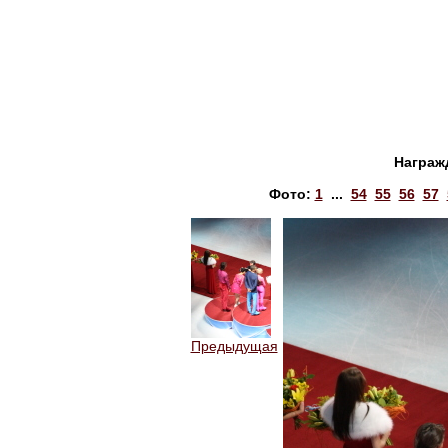
Награж
Фото:
1
...
54
55
56
57
Предыдущая