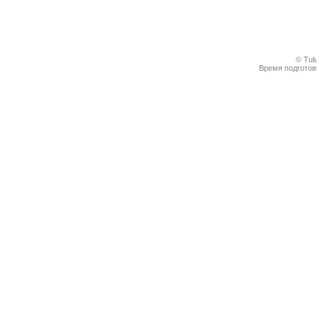
© Tul
Время подготовк