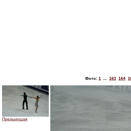
Фото:
1
...
163
164
1
Предыдущая