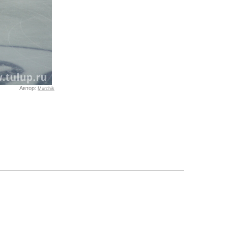
Автор:
Murchik