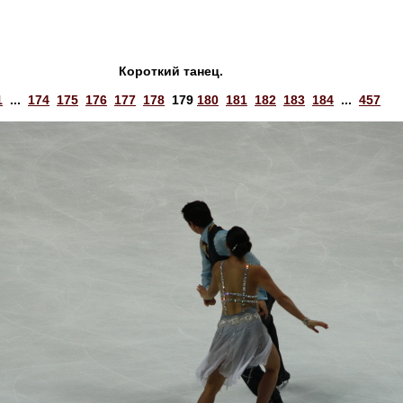
Короткий танец.
1
...
174
175
176
177
178
179
180
181
182
183
184
...
457