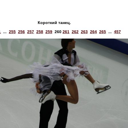
Короткий танец.
1
...
255
256
257
258
259
260
261
262
263
264
265
...
457