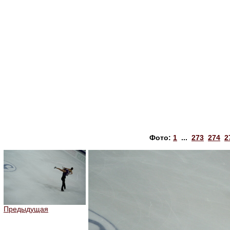
Фото:
1
...
273
274
2
Предыдущая