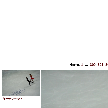
Фото:
1
...
300
301
3
Предыдущая