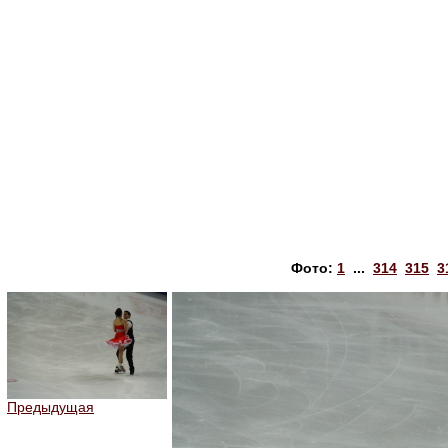
Фото:
1
...
314
315
3
Предыдущая