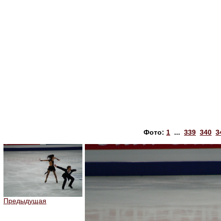
Фото:
1
...
339
340
3
Предыдущая