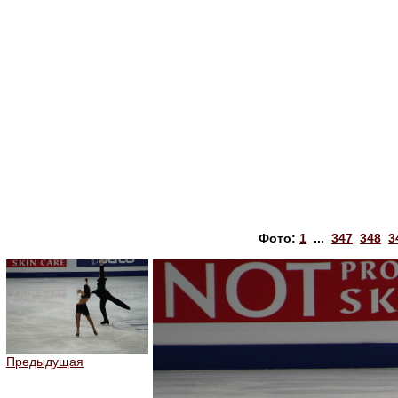
Фото:
1
...
347
348
3
Предыдущая