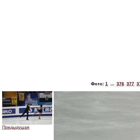
Фото:
1
...
376
377
3
Предыдущая