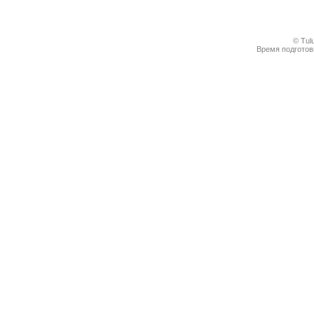
© Tul
Время подготовк