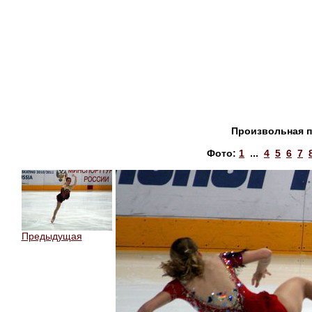
Произвольная 
Фото:
1
...
4
5
6
7
Предыдущая