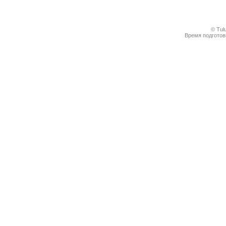
© Tul
Время подготовк