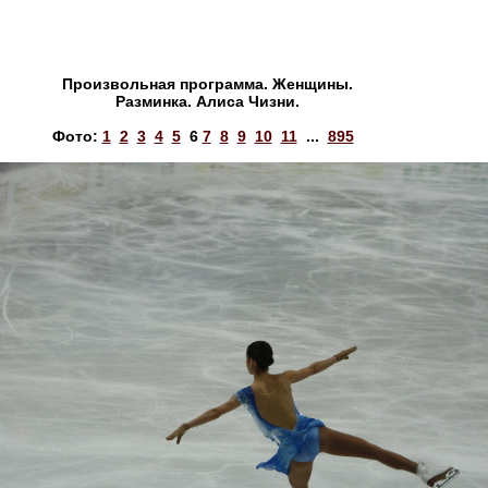
Произвольная программа. Женщины.
Разминка. Алиса Чизни.
Фото:
1
2
3
4
5
6
7
8
9
10
11
...
895