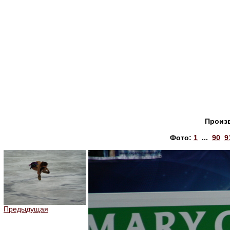
Произ
Фото:
1
...
90
9
Предыдущая