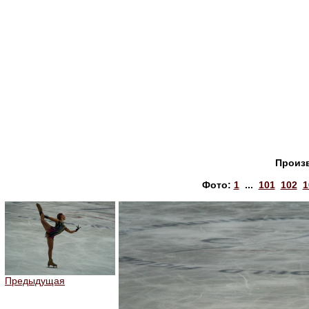
Произ
Фото:
1
...
101
102
1
Предыдущая