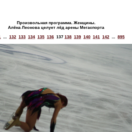
Произвольная программа. Женщины.
Алёна Леонова целует лёд арены Мегаспорта
1
...
132
133
134
135
136
137
138
139
140
141
142
...
895