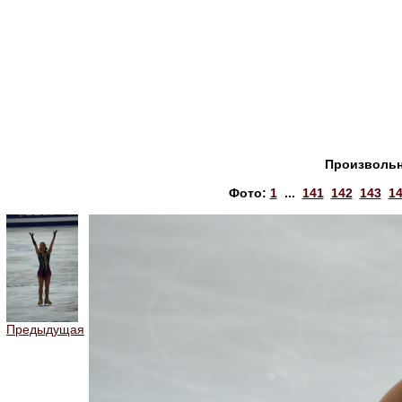
Произвольн
Фото:
1
...
141
142
143
1
Предыдущая