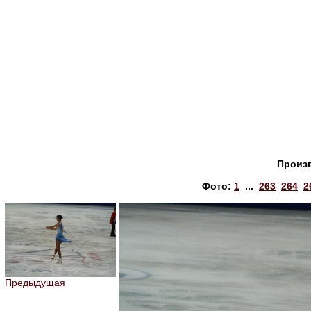
Произ
Фото:
1
...
263
264
2
Предыдущая