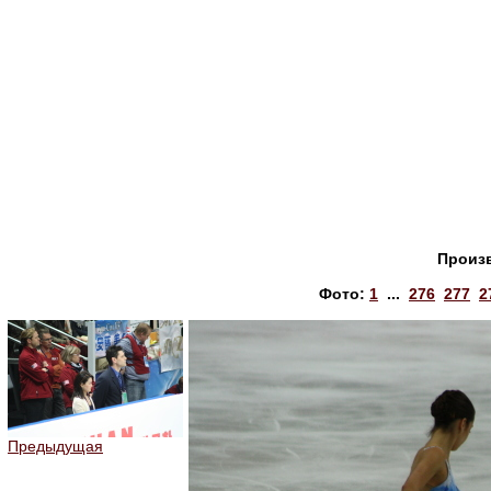
Произ
Фото:
1
...
276
277
2
Предыдущая