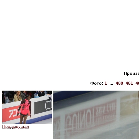
Произ
Фото:
1
...
480
481
4
Предыдущая