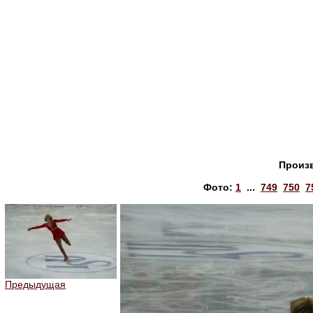
Произ
Фото:
1
...
749
750
7
Предыдущая