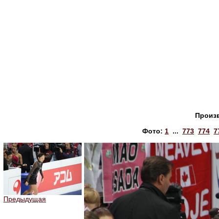
Произ
Фото:
1
...
773
774
7
Предыдущая