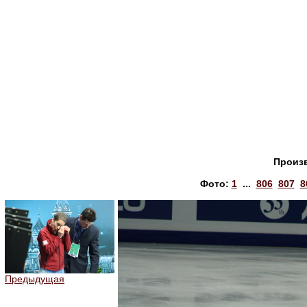
Произ
Фото:
1
...
806
807
8
Предыдущая