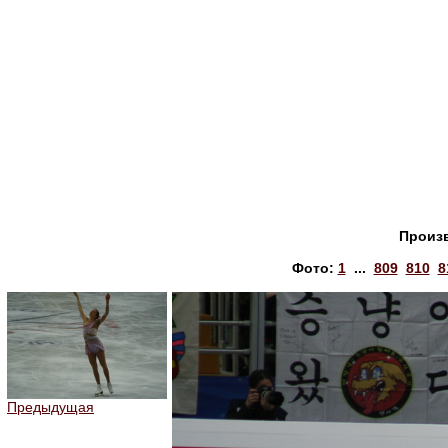
Произ
Фото:
1
...
809
810
8
Предыдущая