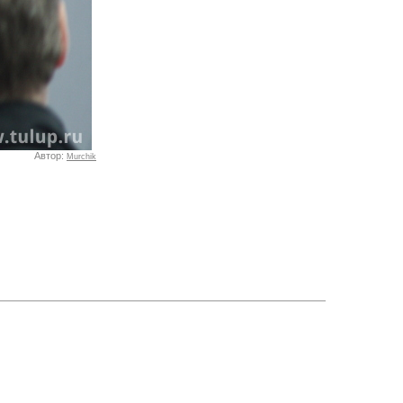
Автор:
Murchik