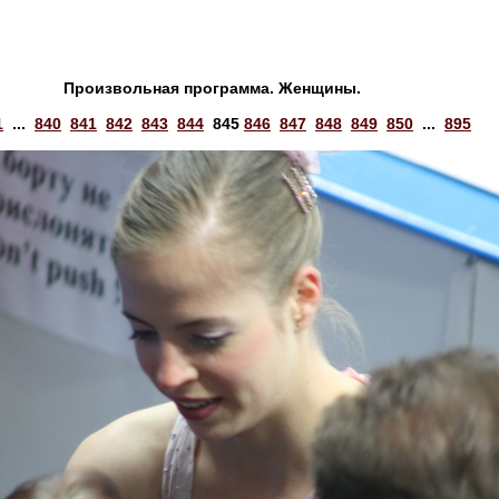
Произвольная программа. Женщины.
1
...
840
841
842
843
844
845
846
847
848
849
850
...
895