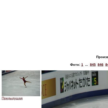
Произ
Фото:
1
...
845
846
8
Предыдущая