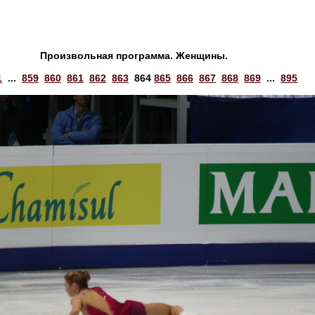
Произвольная программа. Женщины.
1
...
859
860
861
862
863
864
865
866
867
868
869
...
895