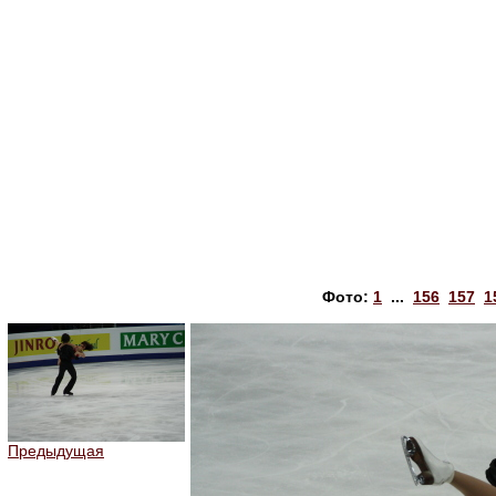
Фото:
1
...
156
157
1
Предыдущая