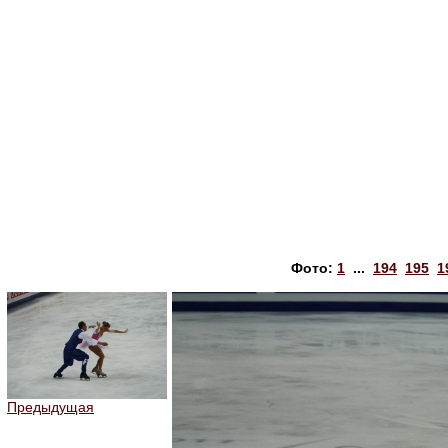
Фото:
1
...
194
195
1
Предыдущая