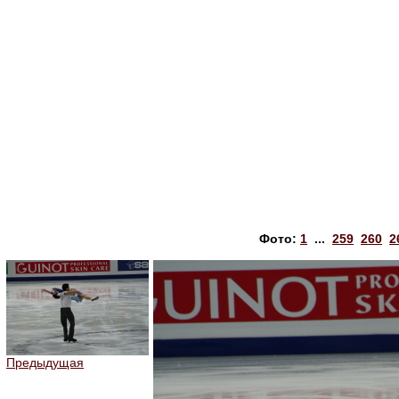
Фото:
1
...
259
260
2
Предыдущая