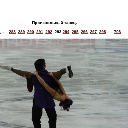
Произвольный танец.
1
...
288
289
290
291
292
293
294
295
296
297
298
...
708